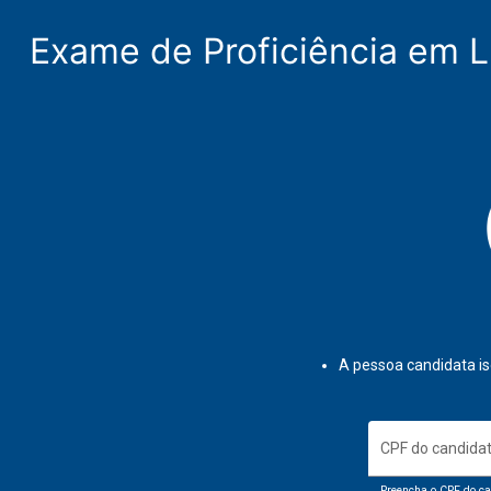
Exame de Proficiência em L
A pessoa candidata is
CPF do candida
Preencha o CPF do ca